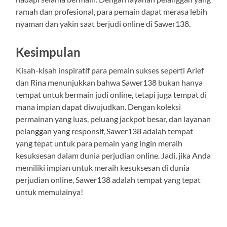
ramah dan profesional, para pemain dapat merasa lebih
nyaman dan yakin saat berjudi online di Sawer138.
Kesimpulan
Kisah-kisah inspiratif para pemain sukses seperti Arief
dan Rina menunjukkan bahwa Sawer138 bukan hanya
tempat untuk bermain judi online, tetapi juga tempat di
mana impian dapat diwujudkan. Dengan koleksi
permainan yang luas, peluang jackpot besar, dan layanan
pelanggan yang responsif, Sawer138 adalah tempat
yang tepat untuk para pemain yang ingin meraih
kesuksesan dalam dunia perjudian online. Jadi, jika Anda
memiliki impian untuk meraih kesuksesan di dunia
perjudian online, Sawer138 adalah tempat yang tepat
untuk memulainya!