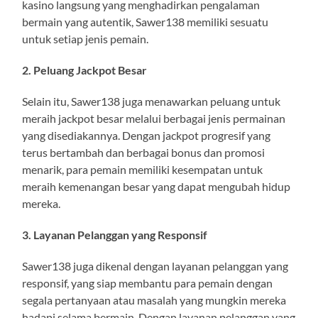
kasino langsung yang menghadirkan pengalaman
bermain yang autentik, Sawer138 memiliki sesuatu
untuk setiap jenis pemain.
2. Peluang Jackpot Besar
Selain itu, Sawer138 juga menawarkan peluang untuk
meraih jackpot besar melalui berbagai jenis permainan
yang disediakannya. Dengan jackpot progresif yang
terus bertambah dan berbagai bonus dan promosi
menarik, para pemain memiliki kesempatan untuk
meraih kemenangan besar yang dapat mengubah hidup
mereka.
3. Layanan Pelanggan yang Responsif
Sawer138 juga dikenal dengan layanan pelanggan yang
responsif, yang siap membantu para pemain dengan
segala pertanyaan atau masalah yang mungkin mereka
hadapi selama bermain. Dengan layanan pelanggan yang