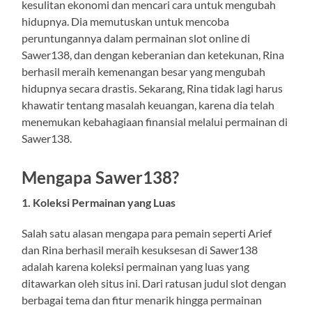
kesulitan ekonomi dan mencari cara untuk mengubah
hidupnya. Dia memutuskan untuk mencoba
peruntungannya dalam permainan slot online di
Sawer138, dan dengan keberanian dan ketekunan, Rina
berhasil meraih kemenangan besar yang mengubah
hidupnya secara drastis. Sekarang, Rina tidak lagi harus
khawatir tentang masalah keuangan, karena dia telah
menemukan kebahagiaan finansial melalui permainan di
Sawer138.
Mengapa Sawer138?
1. Koleksi Permainan yang Luas
Salah satu alasan mengapa para pemain seperti Arief
dan Rina berhasil meraih kesuksesan di Sawer138
adalah karena koleksi permainan yang luas yang
ditawarkan oleh situs ini. Dari ratusan judul slot dengan
berbagai tema dan fitur menarik hingga permainan