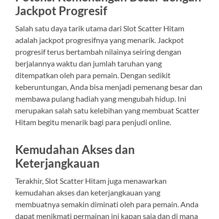
Jackpot Progresif
Salah satu daya tarik utama dari Slot Scatter Hitam
adalah jackpot progresifnya yang menarik. Jackpot
progresif terus bertambah nilainya seiring dengan
berjalannya waktu dan jumlah taruhan yang
ditempatkan oleh para pemain. Dengan sedikit
keberuntungan, Anda bisa menjadi pemenang besar dan
membawa pulang hadiah yang mengubah hidup. Ini
merupakan salah satu kelebihan yang membuat Scatter
Hitam begitu menarik bagi para penjudi online.
Kemudahan Akses dan
Keterjangkauan
Terakhir, Slot Scatter Hitam juga menawarkan
kemudahan akses dan keterjangkauan yang
membuatnya semakin diminati oleh para pemain. Anda
dapat menikmati permainan ini kapan saja dan di mana