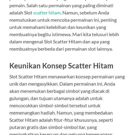
pemain. Salah satu permainan yang paling diminati
adalah Slot
scatter hitam
. Namun, sebelum Anda
memutuskan untuk mencoba permainan ini, penting
untuk memahami kelebihan dan keunikan yang
membuatnya begitu istimewa. Mari kita telusuri lebih
dalam mengenai Slot Scatter Hitam dan apa yang
membuatnya berbeda dari permainan slot lainnya.
Keunikan Konsep Scatter Hitam
Slot Scatter Hitam menawarkan konsep permainan yang
unik dan mengasyikkan. Dalam permainan ini, Anda
akan menemukan berbagai simbol yang diacak di
gulungan, dan tujuan utamanya adalah untuk
mencocokkan simbol-simbol tersebut untuk
memenangkan hadiah. Namun, yang membedakan
Scatter Hitam adalah fitur-fitur khususnya, seperti
putaran gratis dan simbol-simbol liar, yang
meningkatkan keseruan dan peluang kemenangan.