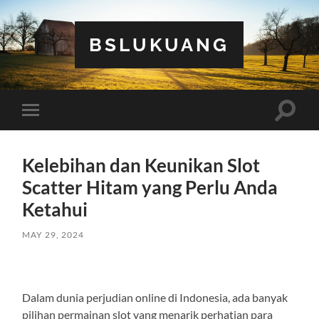
BSLUKUANG
Toggle
Toggle
search
mobile
field
menu
Kelebihan dan Keunikan Slot
Scatter Hitam yang Perlu Anda
Ketahui
MAY 29, 2024
Dalam dunia perjudian online di Indonesia, ada banyak
pilihan permainan slot yang menarik perhatian para