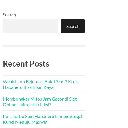
Search
Search
Recent Posts
Wealth Inn Bejomas: Bukti Slot 3 Reels
Habanero Bisa Bikin Kaya
Membongkar Mitos Jam Gacor di Slot
Online: Fakta atau Fiksi?
Pola Turbo Spin Habanero Lampiontogel:
Kunci Menuju Maxwin