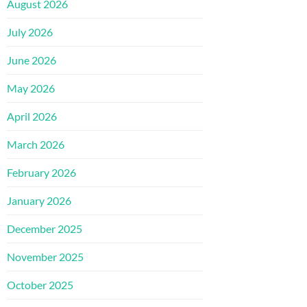
August 2026
July 2026
June 2026
May 2026
April 2026
March 2026
February 2026
January 2026
December 2025
November 2025
October 2025