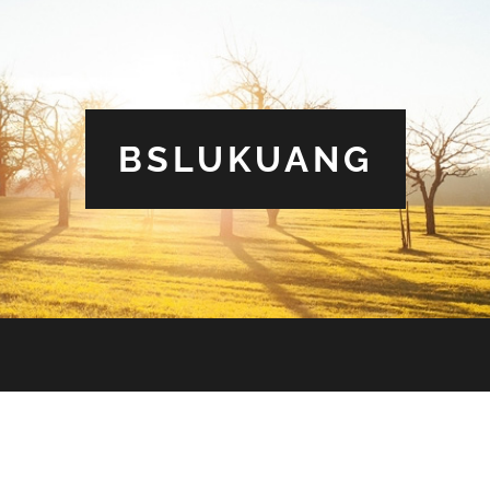
BSLUKUANG