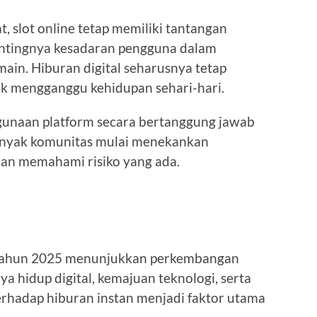
 slot online tetap memiliki tantangan
pentingnya kesadaran pengguna dalam
ain. Hiburan digital seharusnya tetap
ak mengganggu kehidupan sehari-hari.
nggunaan platform secara bertanggung jawab
Banyak komunitas mulai menekankan
dan memahami risiko yang ada.
da tahun 2025 menunjukkan perkembangan
a hidup digital, kemajuan teknologi, serta
rhadap hiburan instan menjadi faktor utama