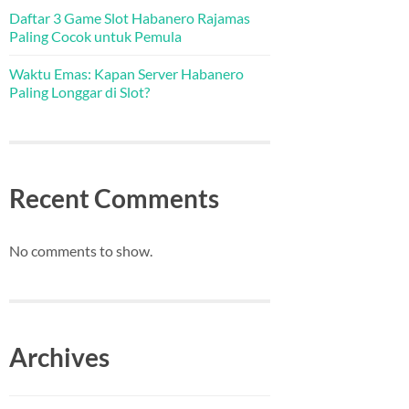
Daftar 3 Game Slot Habanero Rajamas
Paling Cocok untuk Pemula
Waktu Emas: Kapan Server Habanero
Paling Longgar di Slot?
Recent Comments
No comments to show.
Archives