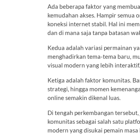
Ada beberapa faktor yang membuat 
kemudahan akses. Hampir semua or
koneksi internet stabil. Hal ini me
dan di mana saja tanpa batasan wa
Kedua adalah variasi permainan y
menghadirkan tema-tema baru, mula
visual modern yang lebih interakti
Ketiga adalah faktor komunitas. Ba
strategi, hingga momen kemenangan 
online semakin dikenal luas.
Di tengah perkembangan tersebut,
komunitas sebagai salah satu platfo
modern yang disukai pemain masa k