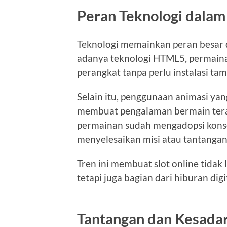
Peran Teknologi dalam 
Teknologi memainkan peran besar 
adanya teknologi HTML5, permainan 
perangkat tanpa perlu instalasi ta
Selain itu, penggunaan animasi yang
membuat pengalaman bermain teras
permainan sudah mengadopsi konsep
menyelesaikan misi atau tantangan
Tren ini membuat slot online tidak
tetapi juga bagian dari hiburan dig
Tantangan dan Kesada