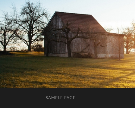
SAMPLE PAGE