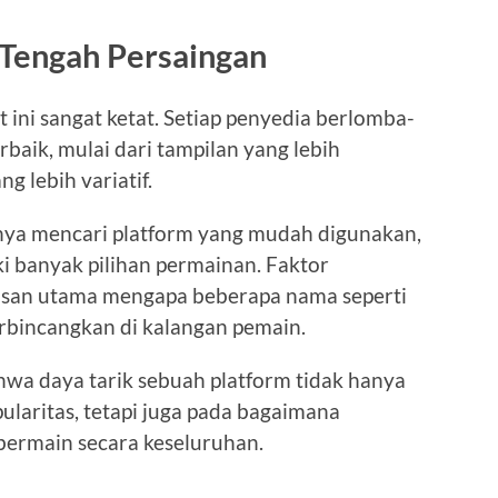
 Tengah Persaingan
t ini sangat ketat. Setiap penyedia berlomba-
aik, mulai dari tampilan yang lebih
g lebih variatif.
anya mencari platform yang mudah digunakan,
 banyak pilihan permainan. Faktor
asan utama mengapa beberapa nama seperti
rbincangkan di kalangan pemain.
wa daya tarik sebuah platform tidak hanya
ularitas, tetapi juga pada bagaimana
ermain secara keseluruhan.