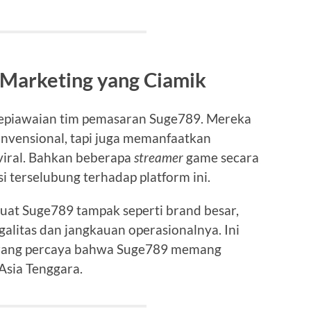
i Marketing yang Ciamik
 kepiawaian tim pemasaran Suge789. Mereka
nvensional, tapi juga memanfaatkan
viral. Bahkan beberapa
streamer
game secara
 terselubung terhadap platform ini.
mbuat Suge789 tampak seperti brand besar,
galitas dan jangkauan operasionalnya. Ini
 orang percaya bahwa Suge789 memang
 Asia Tenggara.