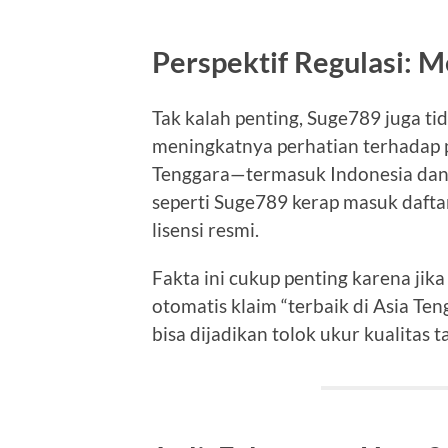
Perspektif Regulasi: 
Tak kalah penting, Suge789 juga tid
meningkatnya perhatian terhadap p
Tenggara—termasuk Indonesia dan 
seperti Suge789 kerap masuk daftar 
lisensi resmi.
Fakta ini cukup penting karena jika 
otomatis klaim “terbaik di Asia Ten
bisa dijadikan tolok ukur kualitas