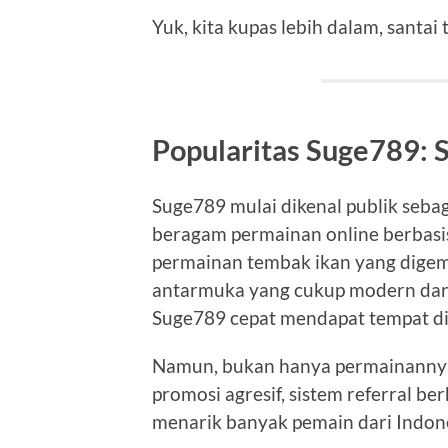
Yuk, kita kupas lebih dalam, santai 
Popularitas Suge789: S
Suge789 mulai dikenal publik seba
beragam permainan online berbasis t
permainan tembak ikan yang dige
antarmuka yang cukup modern dan 
Suge789 cepat mendapat tempat di
Namun, bukan hanya permainannya 
promosi agresif, sistem referral b
menarik banyak pemain dari Indones