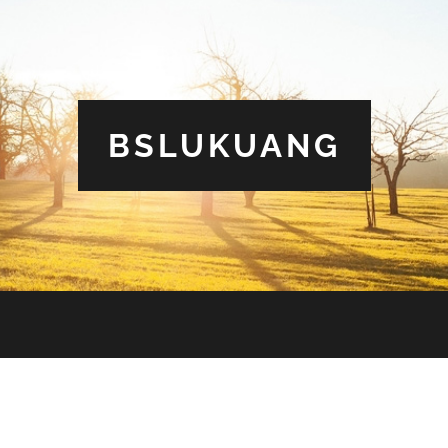
BSLUKUANG