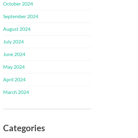
October 2024
September 2024
August 2024
July 2024
June 2024
May 2024
April 2024
March 2024
Categories