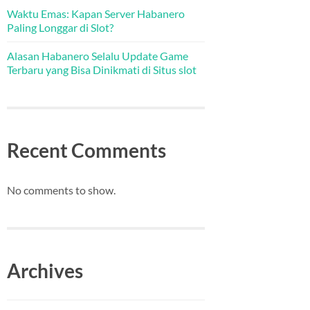
Waktu Emas: Kapan Server Habanero
Paling Longgar di Slot?
Alasan Habanero Selalu Update Game
Terbaru yang Bisa Dinikmati di Situs slot
Recent Comments
No comments to show.
Archives