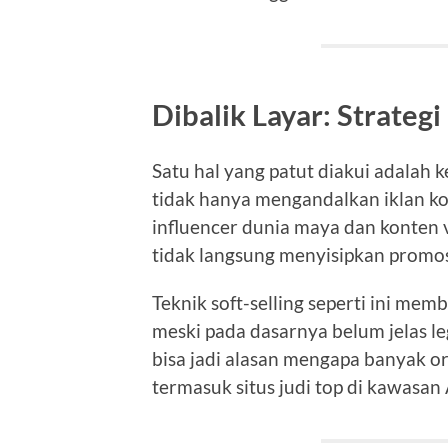
Dibalik Layar: Strateg
Satu hal yang patut diakui adalah
tidak hanya mengandalkan iklan ko
influencer dunia maya dan konten 
tidak langsung menyisipkan promosi
Teknik soft-selling seperti ini me
meski pada dasarnya belum jelas le
bisa jadi alasan mengapa banyak
termasuk situs judi top di kawasan