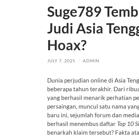
Suge789 Tembu
Judi Asia Teng
Hoax?
JULY 7, 2025
/
ADMIN
Dunia perjudian online di Asia Te
beberapa tahun terakhir. Dari ribu
yang berhasil menarik perhatian pe
persaingan, muncul satu nama yang
baru ini, sejumlah forum dan med
berhasil menembus daftar
Top 10 S
benarkah klaim tersebut? Fakta at