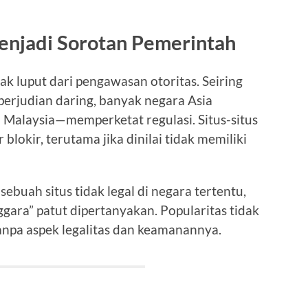
Menjadi Sorotan Pemerintah
ak luput dari pengawasan otoritas. Seiring
erjudian daring, banyak negara Asia
Malaysia—memperketat regulasi. Situs-situs
blokir, terutama jika dinilai tidak memiliki
sebuah situs tidak legal di negara tertentu,
ggara” patut dipertanyakan. Popularitas tidak
 tanpa aspek legalitas dan keamanannya.