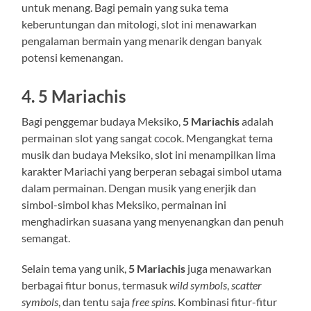
untuk menang. Bagi pemain yang suka tema
keberuntungan dan mitologi, slot ini menawarkan
pengalaman bermain yang menarik dengan banyak
potensi kemenangan.
4.
5 Mariachis
Bagi penggemar budaya Meksiko,
5 Mariachis
adalah
permainan slot yang sangat cocok. Mengangkat tema
musik dan budaya Meksiko, slot ini menampilkan lima
karakter Mariachi yang berperan sebagai simbol utama
dalam permainan. Dengan musik yang enerjik dan
simbol-simbol khas Meksiko, permainan ini
menghadirkan suasana yang menyenangkan dan penuh
semangat.
Selain tema yang unik,
5 Mariachis
juga menawarkan
berbagai fitur bonus, termasuk
wild symbols
,
scatter
symbols
, dan tentu saja
free spins
. Kombinasi fitur-fitur