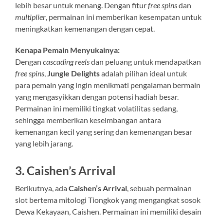
lebih besar untuk menang. Dengan fitur
free spins
dan
multiplier
, permainan ini memberikan kesempatan untuk
meningkatkan kemenangan dengan cepat.
Kenapa Pemain Menyukainya:
Dengan
cascading reels
dan peluang untuk mendapatkan
free spins
,
Jungle Delights
adalah pilihan ideal untuk
para pemain yang ingin menikmati pengalaman bermain
yang mengasyikkan dengan potensi hadiah besar.
Permainan ini memiliki tingkat volatilitas sedang,
sehingga memberikan keseimbangan antara
kemenangan kecil yang sering dan kemenangan besar
yang lebih jarang.
3.
Caishen’s Arrival
Berikutnya, ada
Caishen’s Arrival
, sebuah permainan
slot bertema mitologi Tiongkok yang mengangkat sosok
Dewa Kekayaan, Caishen. Permainan ini memiliki desain