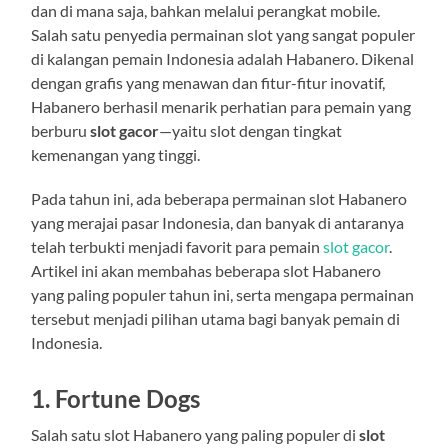
dan di mana saja, bahkan melalui perangkat mobile.
Salah satu penyedia permainan slot yang sangat populer
di kalangan pemain Indonesia adalah Habanero. Dikenal
dengan grafis yang menawan dan fitur-fitur inovatif,
Habanero berhasil menarik perhatian para pemain yang
berburu
slot gacor
—yaitu slot dengan tingkat
kemenangan yang tinggi.
Pada tahun ini, ada beberapa permainan slot Habanero
yang merajai pasar Indonesia, dan banyak di antaranya
telah terbukti menjadi favorit para pemain
slot gacor
.
Artikel ini akan membahas beberapa slot Habanero
yang paling populer tahun ini, serta mengapa permainan
tersebut menjadi pilihan utama bagi banyak pemain di
Indonesia.
1.
Fortune Dogs
Salah satu slot Habanero yang paling populer di
slot