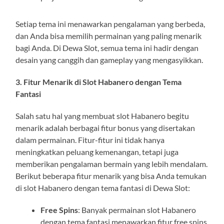
Setiap tema ini menawarkan pengalaman yang berbeda,
dan Anda bisa memilih permainan yang paling menarik
bagi Anda. Di Dewa Slot, semua tema ini hadir dengan
desain yang canggih dan gameplay yang mengasyikkan.
3. Fitur Menarik di Slot Habanero dengan Tema
Fantasi
Salah satu hal yang membuat slot Habanero begitu
menarik adalah berbagai fitur bonus yang disertakan
dalam permainan. Fitur-fitur ini tidak hanya
meningkatkan peluang kemenangan, tetapi juga
memberikan pengalaman bermain yang lebih mendalam.
Berikut beberapa fitur menarik yang bisa Anda temukan
di slot Habanero dengan tema fantasi di Dewa Slot:
Free Spins
: Banyak permainan slot Habanero
dengan tema fantasi menawarkan fitur free spins