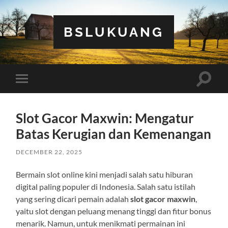
BSLUKUANG
Toggle
Toggle
search
mobile
field
menu
Slot Gacor Maxwin: Mengatur
Batas Kerugian dan Kemenangan
DECEMBER 22, 2025
Bermain slot online kini menjadi salah satu hiburan
digital paling populer di Indonesia. Salah satu istilah
yang sering dicari pemain adalah
slot gacor maxwin
,
yaitu slot dengan peluang menang tinggi dan fitur bonus
menarik. Namun, untuk menikmati permainan ini