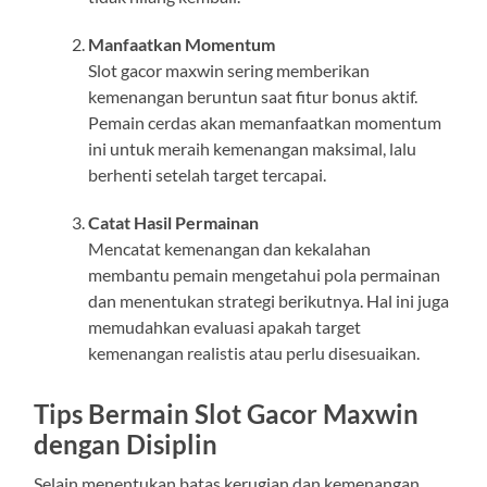
Manfaatkan Momentum
Slot gacor maxwin sering memberikan
kemenangan beruntun saat fitur bonus aktif.
Pemain cerdas akan memanfaatkan momentum
ini untuk meraih kemenangan maksimal, lalu
berhenti setelah target tercapai.
Catat Hasil Permainan
Mencatat kemenangan dan kekalahan
membantu pemain mengetahui pola permainan
dan menentukan strategi berikutnya. Hal ini juga
memudahkan evaluasi apakah target
kemenangan realistis atau perlu disesuaikan.
Tips Bermain Slot Gacor Maxwin
dengan Disiplin
Selain menentukan batas kerugian dan kemenangan,