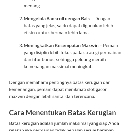
menang.
Mengelola Bankroll dengan Baik
– Dengan
batas yang jelas, saldo dapat digunakan lebih
efisien untuk bermain lebih lama.
Meningkatkan Kesempatan Maxwin
– Pemain
yang disiplin lebih fokus pada strategi permainan
dan fitur bonus, sehingga peluang meraih
kemenangan maksimal meningkat.
Dengan memahami pentingnya batas kerugian dan
kemenangan, pemain dapat menikmati slot gacor
maxwin dengan lebih santai dan terencana.
Cara Menentukan Batas Kerugian
Batas kerugian adalah jumlah maksimal yang siap Anda
relakan jika permainan tidak berjalan sesuai harapan.