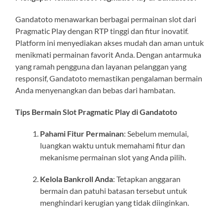
Gandatoto menawarkan berbagai permainan slot dari
Pragmatic Play dengan RTP tinggi dan fitur inovatif.
Platform ini menyediakan akses mudah dan aman untuk
menikmati permainan favorit Anda. Dengan antarmuka
yang ramah pengguna dan layanan pelanggan yang
responsif, Gandatoto memastikan pengalaman bermain
Anda menyenangkan dan bebas dari hambatan.
Tips Bermain Slot Pragmatic Play di Gandatoto
Pahami Fitur Permainan
: Sebelum memulai,
luangkan waktu untuk memahami fitur dan
mekanisme permainan slot yang Anda pilih.
Kelola Bankroll Anda
: Tetapkan anggaran
bermain dan patuhi batasan tersebut untuk
menghindari kerugian yang tidak diinginkan.