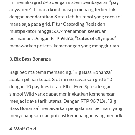
ini memiliki grid 6×5 dengan sistem pembayaran “pay
anywhere”, di mana kombinasi pemenang terbentuk
dengan mendaratkan 8 atau lebih simbol yang cocok di
mana saja pada grid. Fitur Cascading Reels dan
multiplikator hingga 500x menambah keseruan
permainan. Dengan RTP 96,5%, “Gates of Olympus”
menawarkan potensi kemenangan yang menggiurkan.
3. Big Bass Bonanza
Bagi pecinta tema memancing, “Big Bass Bonanza”
adalah pilihan tepat. Slot ini menawarkan grid 5×3
dengan 10 paylines tetap. Fitur Free Spins dengan
simbol Wild yang dapat meningkatkan kemenangan
menjadi daya tarik utama. Dengan RTP 96,71%, “Big
Bass Bonanza” menawarkan pengalaman bermain yang
menyenangkan dan potensi kemenangan yang menarik.
4. Wolf Gold