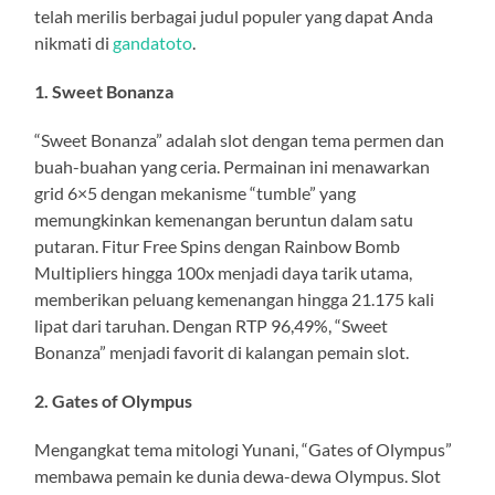
telah merilis berbagai judul populer yang dapat Anda
nikmati di
gandatoto
.
1. Sweet Bonanza
“Sweet Bonanza” adalah slot dengan tema permen dan
buah-buahan yang ceria. Permainan ini menawarkan
grid 6×5 dengan mekanisme “tumble” yang
memungkinkan kemenangan beruntun dalam satu
putaran. Fitur Free Spins dengan Rainbow Bomb
Multipliers hingga 100x menjadi daya tarik utama,
memberikan peluang kemenangan hingga 21.175 kali
lipat dari taruhan. Dengan RTP 96,49%, “Sweet
Bonanza” menjadi favorit di kalangan pemain slot.
2. Gates of Olympus
Mengangkat tema mitologi Yunani, “Gates of Olympus”
membawa pemain ke dunia dewa-dewa Olympus. Slot