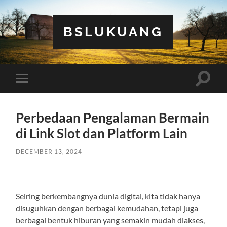
BSLUKUANG
Toggle
Toggle
search
mobile
field
menu
Perbedaan Pengalaman Bermain
di Link Slot dan Platform Lain
DECEMBER 13, 2024
Seiring berkembangnya dunia digital, kita tidak hanya
disuguhkan dengan berbagai kemudahan, tetapi juga
berbagai bentuk hiburan yang semakin mudah diakses,