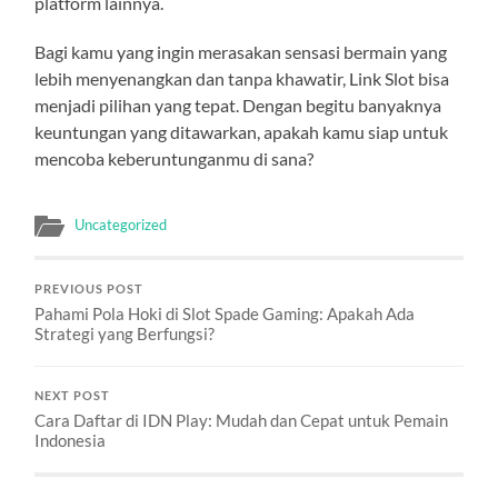
platform lainnya.
Bagi kamu yang ingin merasakan sensasi bermain yang
lebih menyenangkan dan tanpa khawatir, Link Slot bisa
menjadi pilihan yang tepat. Dengan begitu banyaknya
keuntungan yang ditawarkan, apakah kamu siap untuk
mencoba keberuntunganmu di sana?
Uncategorized
PREVIOUS POST
Pahami Pola Hoki di Slot Spade Gaming: Apakah Ada
Strategi yang Berfungsi?
NEXT POST
Cara Daftar di IDN Play: Mudah dan Cepat untuk Pemain
Indonesia