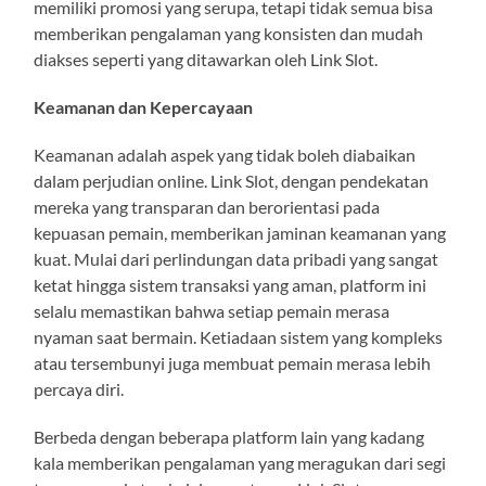
memiliki promosi yang serupa, tetapi tidak semua bisa
memberikan pengalaman yang konsisten dan mudah
diakses seperti yang ditawarkan oleh Link Slot.
Keamanan dan Kepercayaan
Keamanan adalah aspek yang tidak boleh diabaikan
dalam perjudian online. Link Slot, dengan pendekatan
mereka yang transparan dan berorientasi pada
kepuasan pemain, memberikan jaminan keamanan yang
kuat. Mulai dari perlindungan data pribadi yang sangat
ketat hingga sistem transaksi yang aman, platform ini
selalu memastikan bahwa setiap pemain merasa
nyaman saat bermain. Ketiadaan sistem yang kompleks
atau tersembunyi juga membuat pemain merasa lebih
percaya diri.
Berbeda dengan beberapa platform lain yang kadang
kala memberikan pengalaman yang meragukan dari segi