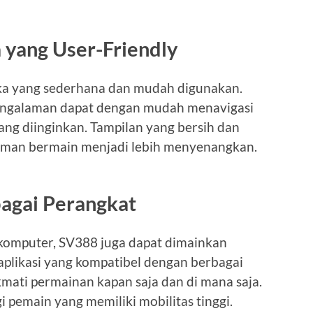
 yang User-Friendly
a yang sederhana dan mudah digunakan.
engalaman dapat dengan mudah menavigasi
ng diinginkan.
Tampilan yang bersih dan
aman bermain menjadi lebih menyenangkan.
bagai Perangkat
 komputer, SV388 juga dapat dimainkan
plikasi yang kompatibel dengan berbagai
kmati permainan kapan saja dan di mana saja.
gi pemain yang memiliki mobilitas tinggi.