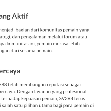
ang Aktif
enjadi bagian dari komunitas pemain yang
rategi, dan pengalaman melalui forum atau
a komunitas ini, pemain merasa lebih
gan dari sesama pemain.
ercaya
V388 telah membangun reputasi sebagai
percaya.
Dengan layanan yang profesional,
n terhadap kepuasan pemain, SV388 terus
salah satu pilihan utama bagi para pemain di