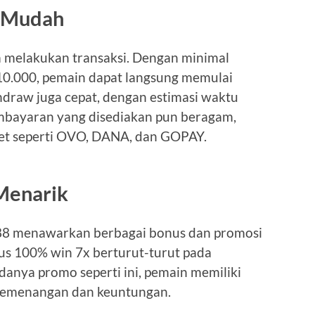
n Mudah
melakukan transaksi.
Dengan minimal
10.000, pemain dapat langsung memulai
hdraw juga cepat, dengan estimasi waktu
bayaran yang disediakan pun beragam,
llet seperti OVO, DANA, dan GOPAY.
Menarik
88 menawarkan berbagai bonus dan promosi
us 100% win 7x berturut-turut pada
anya promo seperti ini, pemain memiliki
 kemenangan dan keuntungan.