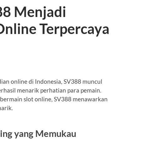
8 Menjadi
Online Terpercaya
dian online di Indonesia, SV388 muncul
erhasil menarik perhatian para pemain.
bermain slot online, SV388 menawarkan
arik.
aming yang Memukau