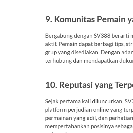
9.
Komunitas Pemain y
Bergabung dengan SV388 berarti m
aktif.
Pemain dapat berbagi tips, st
grup yang disediakan.
Dengan adany
terhubung dan mendapatkan dukun
10.
Reputasi yang Terp
Sejak pertama kali diluncurkan, S
platform perjudian online yang ter
permainan yang adil, dan perhatia
mempertahankan posisinya sebagai 