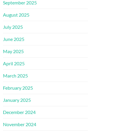
September 2025
August 2025
July 2025
June 2025
May 2025
April 2025
March 2025
February 2025
January 2025
December 2024
November 2024