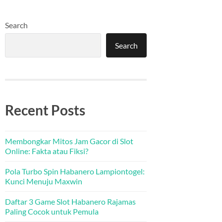
Search
Search
Recent Posts
Membongkar Mitos Jam Gacor di Slot
Online: Fakta atau Fiksi?
Pola Turbo Spin Habanero Lampiontogel:
Kunci Menuju Maxwin
Daftar 3 Game Slot Habanero Rajamas
Paling Cocok untuk Pemula