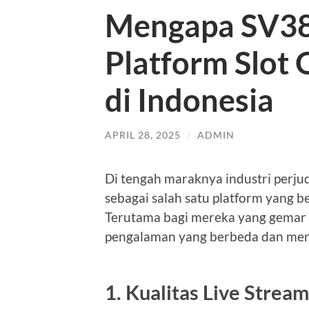
Mengapa SV38
Platform Slot 
di Indonesia
APRIL 28, 2025
/
ADMIN
Di tengah maraknya industri perju
sebagai salah satu platform yang b
Terutama bagi mereka yang gemar 
pengalaman yang berbeda dan men
1.
Kualitas Live Stre