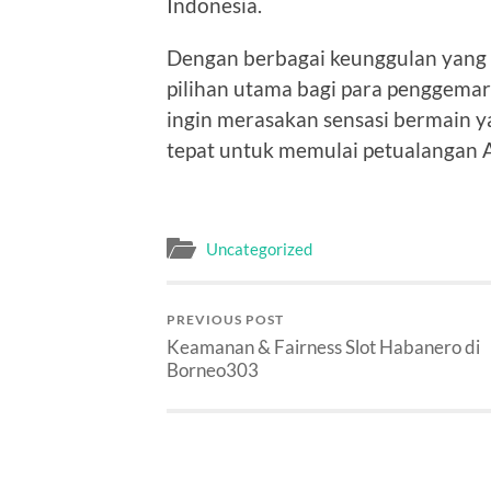
Indonesia.
Dengan berbagai keunggulan yang 
pilihan utama bagi para penggemar 
ingin merasakan sensasi bermain 
tepat untuk memulai petualangan 
Uncategorized
PREVIOUS POST
Keamanan & Fairness Slot Habanero di
Borneo303