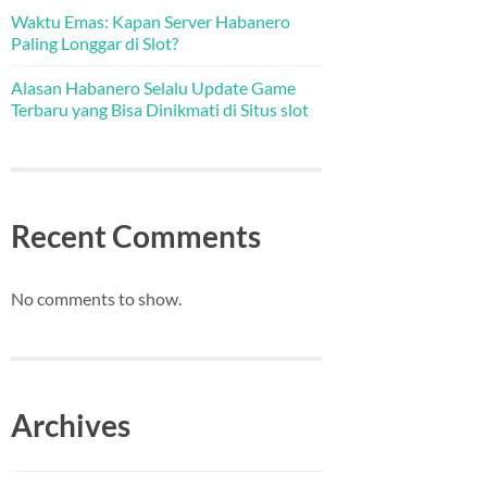
Waktu Emas: Kapan Server Habanero
Paling Longgar di Slot?
Alasan Habanero Selalu Update Game
Terbaru yang Bisa Dinikmati di Situs slot
Recent Comments
No comments to show.
Archives