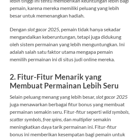
lebih tinggi ini tentu memberikan keuntungan lebih bagi
pemain, karena mereka memiliki peluang yang lebih
besar untuk memenangkan hadiah.
Dengan
slot gacor 2025
, pemain tidak hanya sekadar
mengandalkan keberuntungan, tetapi juga didukung
oleh sistem permainan yang lebih menguntungkan. Ini
adalah salah satu faktor utama mengapa pemain
memilih permainan ini di situs judi online mereka.
2.
Fitur-Fitur Menarik yang
Membuat Permainan Lebih Seru
Selain peluang menang yang lebih besar,
slot gacor 2025
juga menawarkan berbagai fitur bonus yang membuat
permainan semakin seru. Fitur-fitur seperti
wild symbols
,
scatter symbols
,
free spins
, dan
multiplier
semakin
meningkatkan daya tarik permainan ini. Fitur-fitur
bonus ini memberikan kesempatan bagi pemain untuk