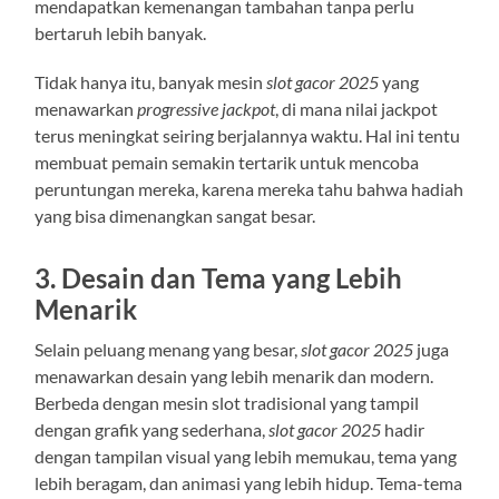
mendapatkan kemenangan tambahan tanpa perlu
bertaruh lebih banyak.
Tidak hanya itu, banyak mesin
slot gacor 2025
yang
menawarkan
progressive jackpot
, di mana nilai jackpot
terus meningkat seiring berjalannya waktu. Hal ini tentu
membuat pemain semakin tertarik untuk mencoba
peruntungan mereka, karena mereka tahu bahwa hadiah
yang bisa dimenangkan sangat besar.
3.
Desain dan Tema yang Lebih
Menarik
Selain peluang menang yang besar,
slot gacor 2025
juga
menawarkan desain yang lebih menarik dan modern.
Berbeda dengan mesin slot tradisional yang tampil
dengan grafik yang sederhana,
slot gacor 2025
hadir
dengan tampilan visual yang lebih memukau, tema yang
lebih beragam, dan animasi yang lebih hidup. Tema-tema