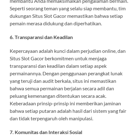
membantu Anda memaksimalkan pengalaman bermain.
Seperti seorang teman yang selalu siap membantu, tim
dukungan Situs Slot Gacor memastikan bahwa setiap
pemain merasa didukung dan diperhatikan.
6. Transparansi dan Keadilan
Kepercayaan adalah kunci dalam perjudian online, dan
Situs Slot Gacor berkomitmen untuk menjaga
transparansi dan keadilan dalam setiap aspek
permainannya. Dengan penggunaan perangkat lunak
yang teruji dan audit berkala, situs ini memastikan
bahwa semua permainan berjalan secara adil dan
peluang kemenangan ditentukan secara acak.
Keberadaan prinsip-prinsip ini memberikan jaminan
bahwa setiap putaran adalah hasil dari sistem yang fair
dan tidak terpengaruh oleh manipulasi.
7. Komunitas dan Interaksi Sosial