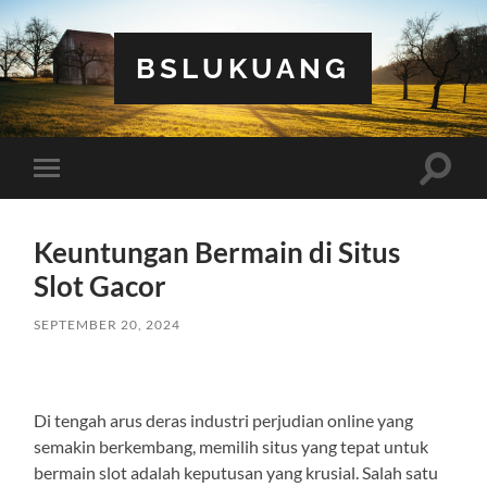
BSLUKUANG
Toggle
Toggle
search
mobile
field
menu
Keuntungan Bermain di Situs
Slot Gacor
SEPTEMBER 20, 2024
Di tengah arus deras industri perjudian online yang
semakin berkembang, memilih situs yang tepat untuk
bermain slot adalah keputusan yang krusial. Salah satu