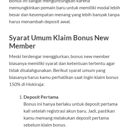
Bonus ini sangat menguntungkan karena
memungkinkan pemain baru untuk memiliki modal lebih
besar dan kesempatan menang yang lebih banyak tanpa
harus menambah deposit awal.
Syarat Umum Klaim Bonus New
Member
Meski terdengar menggiurkan, bonus new member
biasanya memiliki syarat dan ketentuan tertentu agar
tidak disalahgunakan. Berikut syarat umum yang
biasanya harus kamu perhatikan saat ingin klaim bonus
150% di Hokiraja:
Deposit Pertama
Bonus ini hanya berlaku untuk deposit pertama
kali setelah registrasi akun baru. Jadi, pastikan
kamu memang melakukan deposit pertama
sebelum klaim bonus.