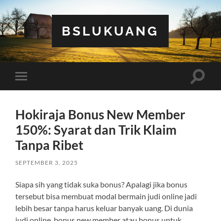
BSLUKUANG
Toggle
Toggle
search
mobile
field
menu
Hokiraja Bonus New Member
150%: Syarat dan Trik Klaim
Tanpa Ribet
SEPTEMBER 3, 2025
Siapa sih yang tidak suka bonus? Apalagi jika bonus
tersebut bisa membuat modal bermain judi online jadi
lebih besar tanpa harus keluar banyak uang. Di dunia
judi online, bonus new member atau bonus untuk