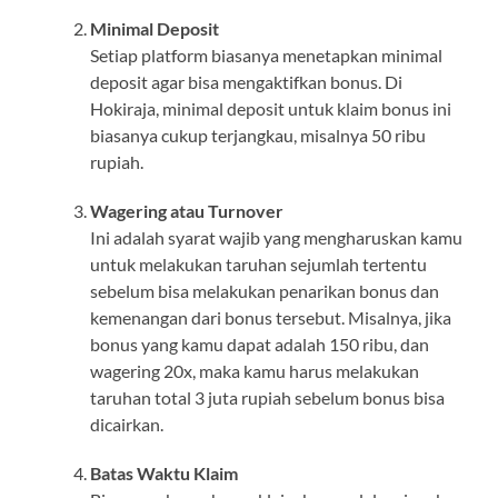
Minimal Deposit
Setiap platform biasanya menetapkan minimal
deposit agar bisa mengaktifkan bonus. Di
Hokiraja, minimal deposit untuk klaim bonus ini
biasanya cukup terjangkau, misalnya 50 ribu
rupiah.
Wagering atau Turnover
Ini adalah syarat wajib yang mengharuskan kamu
untuk melakukan taruhan sejumlah tertentu
sebelum bisa melakukan penarikan bonus dan
kemenangan dari bonus tersebut. Misalnya, jika
bonus yang kamu dapat adalah 150 ribu, dan
wagering 20x, maka kamu harus melakukan
taruhan total 3 juta rupiah sebelum bonus bisa
dicairkan.
Batas Waktu Klaim