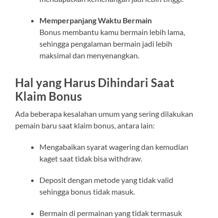
Memperpanjang Waktu Bermain
Bonus membantu kamu bermain lebih lama,
sehingga pengalaman bermain jadi lebih
maksimal dan menyenangkan.
Hal yang Harus Dihindari Saat
Klaim Bonus
Ada beberapa kesalahan umum yang sering dilakukan
pemain baru saat klaim bonus, antara lain:
Mengabaikan syarat wagering dan kemudian
kaget saat tidak bisa withdraw.
Deposit dengan metode yang tidak valid
sehingga bonus tidak masuk.
Bermain di permainan yang tidak termasuk