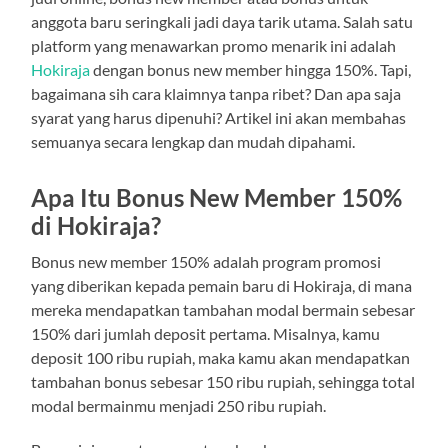
anggota baru seringkali jadi daya tarik utama. Salah satu
platform yang menawarkan promo menarik ini adalah
Hokiraja
dengan bonus new member hingga 150%. Tapi,
bagaimana sih cara klaimnya tanpa ribet? Dan apa saja
syarat yang harus dipenuhi? Artikel ini akan membahas
semuanya secara lengkap dan mudah dipahami.
Apa Itu Bonus New Member 150%
di Hokiraja?
Bonus new member 150% adalah program promosi
yang diberikan kepada pemain baru di Hokiraja, di mana
mereka mendapatkan tambahan modal bermain sebesar
150% dari jumlah deposit pertama. Misalnya, kamu
deposit 100 ribu rupiah, maka kamu akan mendapatkan
tambahan bonus sebesar 150 ribu rupiah, sehingga total
modal bermainmu menjadi 250 ribu rupiah.