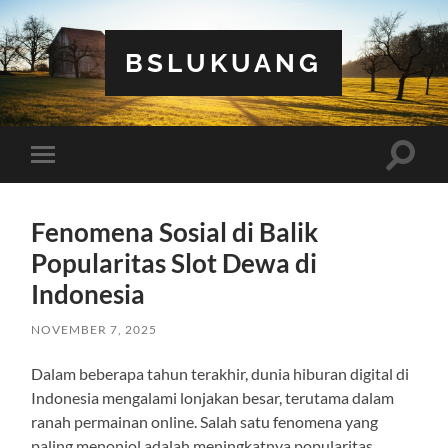
BSLUKUANG
Toggle
Toggle
search
mobile
field
menu
Fenomena Sosial di Balik
Popularitas Slot Dewa di
Indonesia
NOVEMBER 7, 2025
Dalam beberapa tahun terakhir, dunia hiburan digital di
Indonesia mengalami lonjakan besar, terutama dalam
ranah permainan online. Salah satu fenomena yang
paling menonjol adalah meningkatnya popularitas