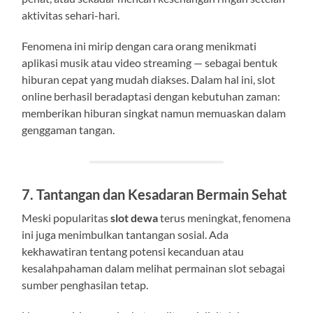
aktivitas sehari-hari.
Fenomena ini mirip dengan cara orang menikmati
aplikasi musik atau video streaming — sebagai bentuk
hiburan cepat yang mudah diakses. Dalam hal ini, slot
online berhasil beradaptasi dengan kebutuhan zaman:
memberikan hiburan singkat namun memuaskan dalam
genggaman tangan.
7. Tantangan dan Kesadaran Bermain Sehat
Meski popularitas
slot dewa
terus meningkat, fenomena
ini juga menimbulkan tantangan sosial. Ada
kekhawatiran tentang potensi kecanduan atau
kesalahpahaman dalam melihat permainan slot sebagai
sumber penghasilan tetap.