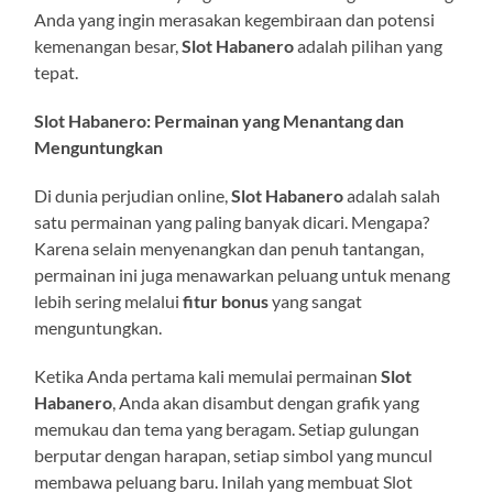
Anda yang ingin merasakan kegembiraan dan potensi
kemenangan besar,
Slot Habanero
adalah pilihan yang
tepat.
Slot Habanero: Permainan yang Menantang dan
Menguntungkan
Di dunia perjudian online,
Slot Habanero
adalah salah
satu permainan yang paling banyak dicari. Mengapa?
Karena selain menyenangkan dan penuh tantangan,
permainan ini juga menawarkan peluang untuk menang
lebih sering melalui
fitur bonus
yang sangat
menguntungkan.
Ketika Anda pertama kali memulai permainan
Slot
Habanero
, Anda akan disambut dengan grafik yang
memukau dan tema yang beragam. Setiap gulungan
berputar dengan harapan, setiap simbol yang muncul
membawa peluang baru. Inilah yang membuat Slot