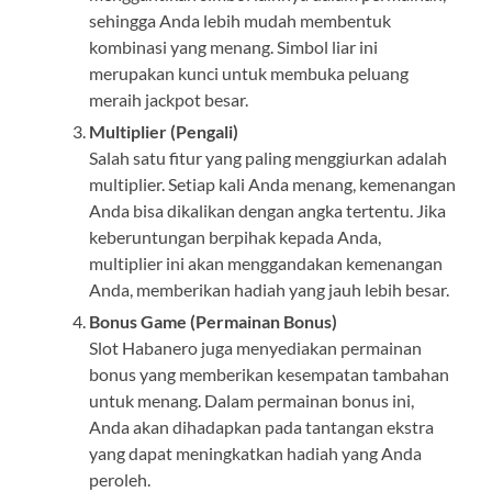
sehingga Anda lebih mudah membentuk
kombinasi yang menang. Simbol liar ini
merupakan kunci untuk membuka peluang
meraih jackpot besar.
Multiplier (Pengali)
Salah satu fitur yang paling menggiurkan adalah
multiplier. Setiap kali Anda menang, kemenangan
Anda bisa dikalikan dengan angka tertentu. Jika
keberuntungan berpihak kepada Anda,
multiplier ini akan menggandakan kemenangan
Anda, memberikan hadiah yang jauh lebih besar.
Bonus Game (Permainan Bonus)
Slot Habanero juga menyediakan permainan
bonus yang memberikan kesempatan tambahan
untuk menang. Dalam permainan bonus ini,
Anda akan dihadapkan pada tantangan ekstra
yang dapat meningkatkan hadiah yang Anda
peroleh.