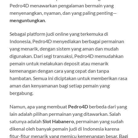
Pedro4D menawarkan pengalaman bermain yang
menyenangkan, nyaman, dan yang paling penting—
menguntungkan
.
Sebagai platform judi online yang terkemuka di
Indonesia, Pedro4D menyediakan berbagai permainan
yang menarik, dengan sistem yang aman dan mudah
digunakan. Dari segi transaksi, Pedro4D memudahkan
pemain untuk melakukan deposit atau menarik
kemenangan dengan cara yang cepat dan tanpa
hambatan. Semua ini diciptakan untuk memberikan rasa
aman dan kenyamanan bagi setiap pemain yang
bergabung.
Namun, apa yang membuat
Pedro4D
berbeda dari yang
lain adalah pilihan permainan yang ditawarkan. Salah
satunya adalah
Slot Habanero
, permainan yang sudah
dikenal oleh banyak pemain judi di Indonesia karena
fitur-fitur menarik yang memicu kemenangan besar. Bagi