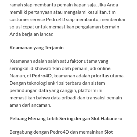
ramah siap membantu pemain kapan saja. Jika Anda
memiliki pertanyaan atau mengalami kesulitan, tim
customer service Pedro4D siap membantu, memberikan
solusi cepat untuk memastikan pengalaman bermain
Anda berjalan lancar.
Keamanan yang Terjamin
Keamanan adalah salah satu faktor utama yang
seringkali dikhawatirkan oleh pemain judi online.
Namun, di
Pedro4D
, keamanan adalah prioritas utama.
Dengan teknologi enkripsi terbaru dan sistem
perlindungan data yang canggih, platform ini
memastikan bahwa data pribadi dan transaksi pemain
aman dari ancaman.
Peluang Menang Lebih Sering dengan Slot Habanero
Bergabung dengan Pedro4D dan memainkan
Slot