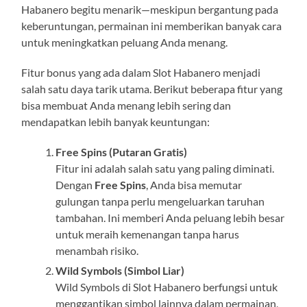
Habanero begitu menarik—meskipun bergantung pada
keberuntungan, permainan ini memberikan banyak cara
untuk meningkatkan peluang Anda menang.
Fitur bonus yang ada dalam Slot Habanero menjadi
salah satu daya tarik utama. Berikut beberapa fitur yang
bisa membuat Anda menang lebih sering dan
mendapatkan lebih banyak keuntungan:
Free Spins (Putaran Gratis)
Fitur ini adalah salah satu yang paling diminati.
Dengan
Free Spins
, Anda bisa memutar
gulungan tanpa perlu mengeluarkan taruhan
tambahan. Ini memberi Anda peluang lebih besar
untuk meraih kemenangan tanpa harus
menambah risiko.
Wild Symbols (Simbol Liar)
Wild Symbols di Slot Habanero berfungsi untuk
menggantikan simbol lainnya dalam permainan,